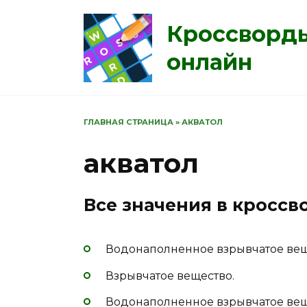
Перейти
к
Кроссворд
содержанию
онлайн
ГЛАВНАЯ СТРАНИЦА
»
АКВАТОЛ
акватол
Все значения в кроссв
Водонаполненное взрывчатое вещ
Взрывчатое вещество.
Водонаполненное взрывчатое вещ